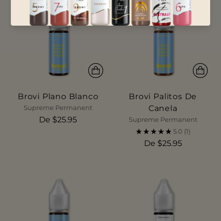
Brovi Plano Blanco
Brovi Palitos De
Canela
Supreme Permanent
De $25.95
Supreme Permanent
5.0
(1)
De $25.95