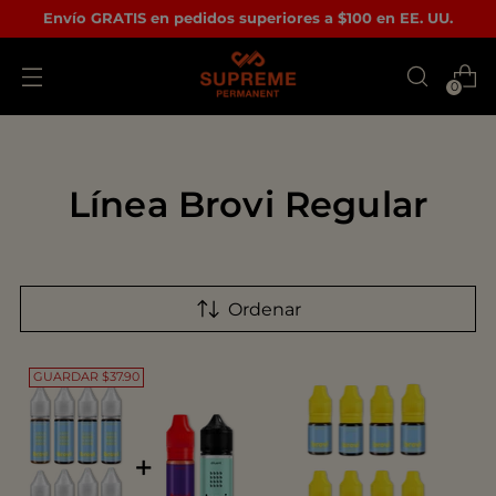
Envío GRATIS en pedidos superiores a $100 en EE. UU.
0
Línea Brovi Regular
Ordenar
GUARDAR $37.90