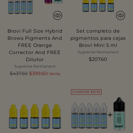
Brovi Full Size Hybrid
Set completo de
Brows Pigments And
pigmentos para cejas
FREE Orange
Brovi Mini 5 ml
Corrector And FREE
Supreme Permanent
$207.60
Dilutor
Supreme Permanent
Precio
$437.50
$399.60
Venta
normal
GUARDAR $16.95