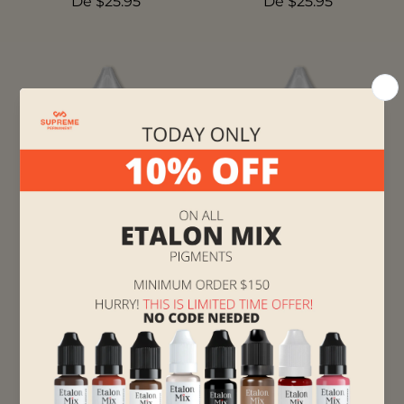
De $25.95
De $25.95
Puerto gris de Brovi
Brovi Chocolate
Amargo
Supreme Permanent
De $25.95
Supreme Permanent
5.0
(1)
De $25.95