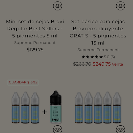
Mini set de cejas Brovi
Set básico para cejas
Regular Best Sellers -
Brovi con diluyente
5 pigmentos 5 ml
GRATIS - 5 pigmentos
15 ml
Supreme Permanent
$129.75
Supreme Permanent
5.0
(5)
Precio
$266.70
$249.75
Venta
normal
GUARDAR $16.95