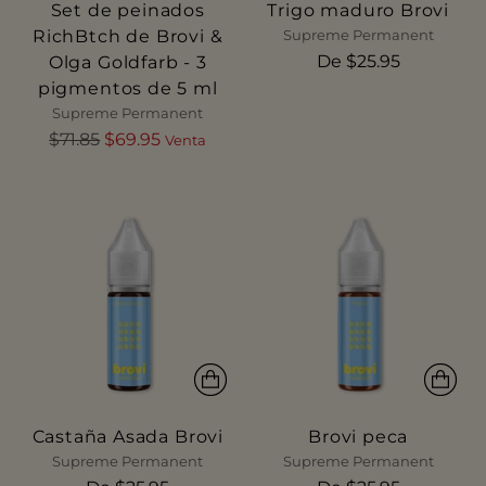
Set de peinados
Trigo maduro Brovi
RichBtch de Brovi &
Supreme Permanent
De $25.95
Olga Goldfarb - 3
pigmentos de 5 ml
Supreme Permanent
Precio
$71.85
$69.95
Venta
normal
Castaña Asada Brovi
Brovi peca
Supreme Permanent
Supreme Permanent