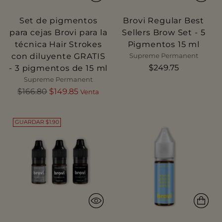
Set de pigmentos
Brovi Regular Best
para cejas Brovi para la
Sellers Brow Set - 5
técnica Hair Strokes
Pigmentos 15 ml
con diluyente GRATIS
Supreme Permanent
$249.75
- 3 pigmentos de 15 ml
Supreme Permanent
Precio
$166.80
$149.85
Venta
normal
GUARDAR $1.90